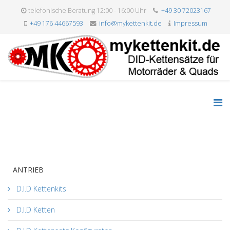
telefonische Beratung 12:00 - 16:00 Uhr
+49 30 72023167
+49 176 44667593
info@mykettenkit.de
Impressum
Impressum
Aktuelle Seite:
Startseite
Impressum
ANTRIEB
D.I.D Kettenkits
D.I.D Ketten