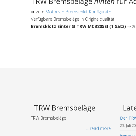
TRW Bremsbeläge
hinten
für Ad
⇒ zum
Motorrad Bremsenkit Konfigurator
Verfügbare Bremsbeläge in Originalqualität:
Bremsklotz Sinter SI TRW MCB805SI (1 Satz)
⇒ zu
TRW Bremsbeläge
Lat
TRW Bremsbeläge
Der TR
23. Juli 2
... read more
Impres