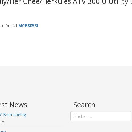
ly/Her Chee/Herkules ATV 300 U Utility
m Artikel
MCB805SI
est News
Search
W Bremsbelag
018
sum