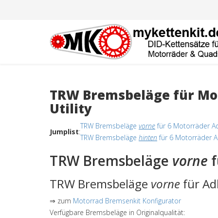
TRW Bremsbeläge für Mot
Utility
TRW Bremsbeläge
vorne
für 6 Motorräder Ad
Jumplist
:
TRW Bremsbeläge
hinten
für 6 Motorräder A
TRW Bremsbeläge
vorne
f
TRW Bremsbeläge
vorne
für Ad
⇒ zum
Motorrad Bremsenkit Konfigurator
Verfügbare Bremsbeläge in Originalqualität: