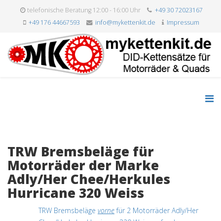
telefonische Beratung 12:00 - 16:00 Uhr
+49 30 72023167
+49 176 44667593
info@mykettenkit.de
Impressum
TRW Bremsbeläge für
Motorräder der Marke
Adly/Her Chee/Herkules
Hurricane 320 Weiss
TRW Bremsbeläge
vorne
für 2 Motorräder Adly/Her