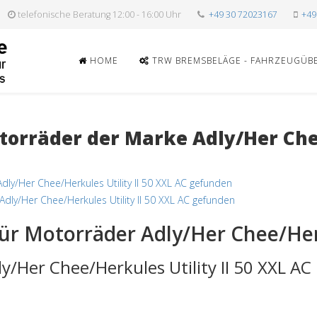
telefonische Beratung 12:00 - 16:00 Uhr
+49 30 72023167
+49
HOME
TRW BREMSBELÄGE - FAHRZEUGÜB
rräder der Marke Adly/Her Chee/
dly/Her Chee/Herkules Utility II 50 XXL AC gefunden
dly/Her Chee/Herkules Utility II 50 XXL AC gefunden
ür Motorräder Adly/Her Chee/Herk
ly/Her Chee/Herkules Utility II 50 XXL A