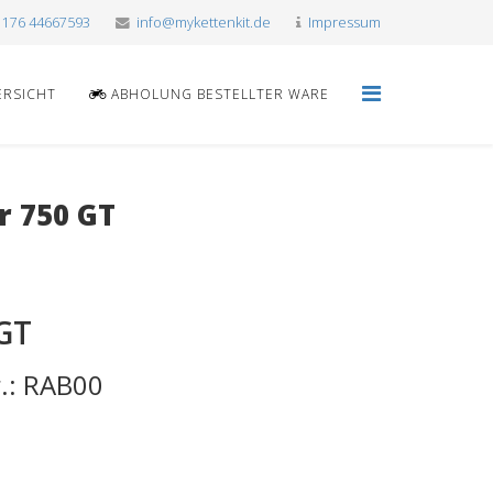
 176 44667593
info@mykettenkit.de
Impressum
ERSICHT
ABHOLUNG BESTELLTER WARE
r 750 GT
 GT
r.: RAB00