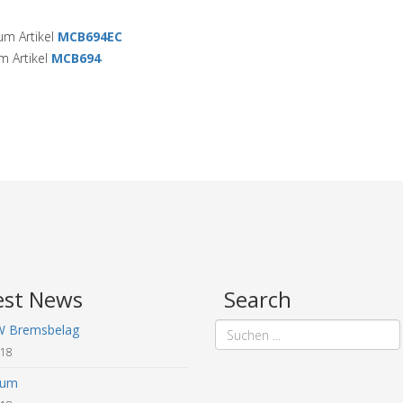
m Artikel
MCB694EC
 Artikel
MCB694
est News
Search
W Bremsbelag
018
sum