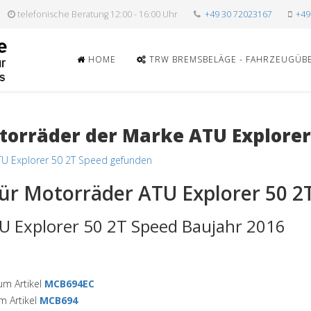
telefonische Beratung 12:00 - 16:00 Uhr
+49 30 72023167
+49
HOME
TRW BREMSBELÄGE - FAHRZEUGÜB
orräder der Marke ATU Explorer
TU Explorer 50 2T Speed gefunden
ür Motorräder ATU Explorer 50 2
U Explorer 50 2T Speed Baujahr 2016
m Artikel
MCB694EC
 Artikel
MCB694