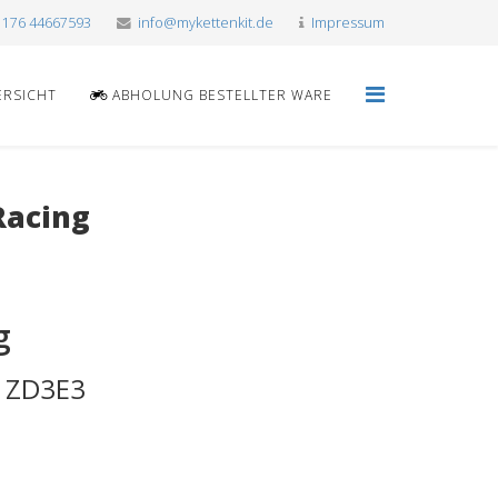
 176 44667593
info@mykettenkit.de
Impressum
ERSICHT
ABHOLUNG BESTELLTER WARE
Racing
g
: ZD3E3