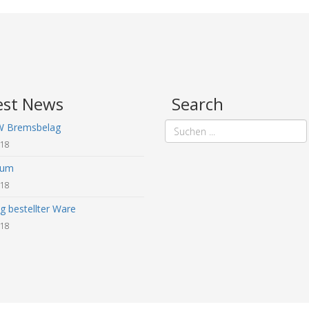
est News
Search
W Bremsbelag
018
sum
018
g bestellter Ware
018