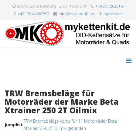
telefonische Beratung 12:00 - 16:00 Uhr
+49 30 72023167
+49 176 44667593
info@mykettenkit.de
Impressum
TRW Bremsbeläge für
Motorräder der Marke Beta
Xtrainer 250 2T Oilmix
TRW Bremsbeläge
vorne
für 11 Motorräder Beta
Jumplist
:
Xtrainer 250 2T Oilmix gefunden