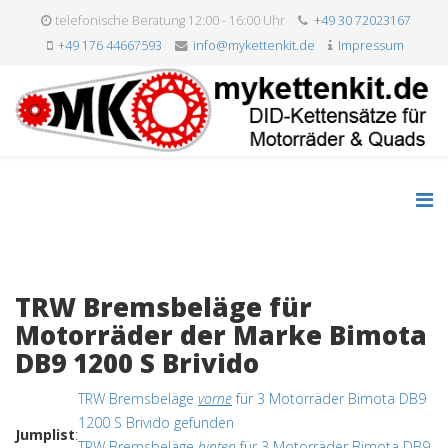
telefonische Beratung 12:00 - 16:00 Uhr
+49 30 72023167
+49 176 44667593
info@mykettenkit.de
Impressum
TRW Bremsbeläge für
Motorräder der Marke Bimota
DB9 1200 S Brivido
TRW Bremsbeläge
vorne
für 3 Motorräder Bimota DB9
1200 S Brivido gefunden
Jumplist
:
TRW Bremsbeläge
hinten
für 3 Motorräder Bimota DB9