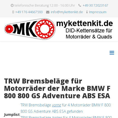
telefonische Beratung 12:00 - 16:00 Uhr
+49 30 72023167
+49 176 44667593
info@mykettenkit.de
Impressum
TRW Bremsbeläge für
Motorräder der Marke BMW F
800 800 GS Adventure ABS ESA
TRW Bremsbeläge
vorne
für 4 Motorräder BMW F 800
800 GS Adventure ABS ESA gefunden
Jumplist
:
TRW Bremsbeläge
hinten
für 4 Motorräder BMW F 800