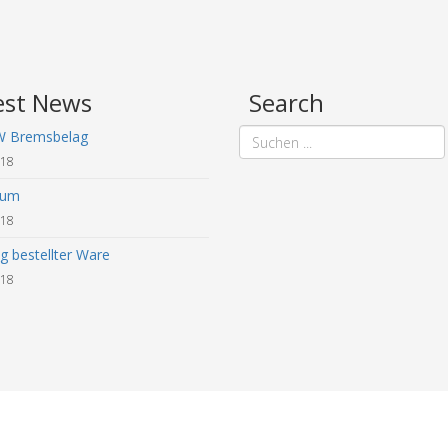
est News
Search
W Bremsbelag
018
sum
018
g bestellter Ware
018
© 2018 - 2026 mykettenkit.de. All Rights Reserved. |
Impressum