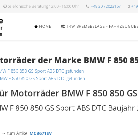
telefonische Beratung 12:00 - 16:00 Uhr
+49 30 72023167
+49
HOME
TRW BREMSBELÄGE - FAHRZEUGÜB
orräder der Marke BMW F 850 85
MW F 850 850 GS Sport ABS DTC gefunden
BMW F 850 850 GS Sport ABS DTC gefunden
ür Motorräder BMW F 850 850 GS
W F 850 850 GS Sport ABS DTC Baujahr 
)
⇒ zum Artikel
MCB671SV