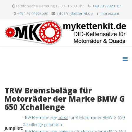
telefonische Beratung 12:00 - 16:00 Uhr
+49 30 72023167
+49 176 44667593
info@mykettenkit.de
Impressum
TRW Bremsbeläge für
Motorräder der Marke BMW G
650 Xchallenge
TRW Bremsbeläge
vorne
für 8 Motorräder BMW G 650
Xchallenge gefunden
Jumplist
:
TRW Bremsbeläge
hinten
für 8 Motorräder BMW G 650