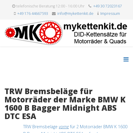
telefonische Beratung 12:00 - 16:00 Uhr
+49 30 72023167
+49 176 44667593
info@mykettenkit.de
Impressum
TRW Bremsbeläge für
Motorräder der Marke BMW K
1600 B Bagger Midnight ABS
DTC ESA
TRW Bremsbeläge
vorne
für 2 Motorräder BMW K 1600