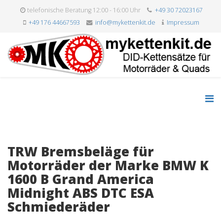
telefonische Beratung 12:00 - 16:00 Uhr
+49 30 72023167
+49 176 44667593
info@mykettenkit.de
Impressum
TRW Bremsbeläge für
Motorräder der Marke BMW K
1600 B Grand America
Midnight ABS DTC ESA
Schmiederäder