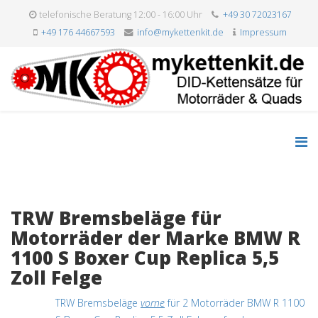
telefonische Beratung 12:00 - 16:00 Uhr
+49 30 72023167
+49 176 44667593
info@mykettenkit.de
Impressum
TRW Bremsbeläge für
Motorräder der Marke BMW R
1100 S Boxer Cup Replica 5,5
Zoll Felge
TRW Bremsbeläge
vorne
für 2 Motorräder BMW R 1100