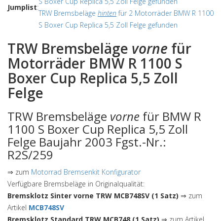
S Boxer Cup Replica 5,5 Zoll Felge gefunden
Jumplist
:
TRW Bremsbeläge
hinten
für 2 Motorräder BMW R 1100
S Boxer Cup Replica 5,5 Zoll Felge gefunden
TRW Bremsbeläge
vorne
für
Motorräder BMW R 1100 S
Boxer Cup Replica 5,5 Zoll
Felge
TRW Bremsbeläge
vorne
für BMW R
1100 S Boxer Cup Replica 5,5 Zoll
Felge Baujahr 2003 Fgst.-Nr.:
R2S/259
⇒ zum
Motorrad Bremsenkit Konfigurator
Verfügbare Bremsbeläge in Originalqualität:
Bremsklotz Sinter vorne TRW MCB748SV (1 Satz)
⇒ zum
Artikel
MCB748SV
Bremsklotz Standard TRW MCB748 (1 Satz)
⇒ zum Artikel