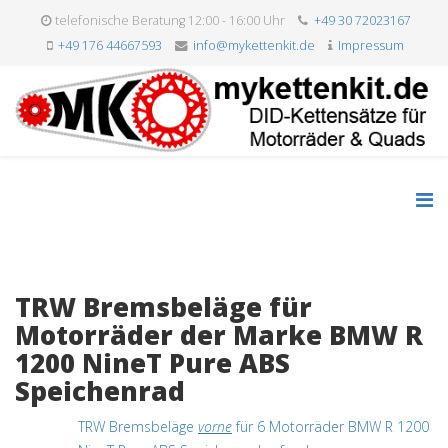
telefonische Beratung 12:00 - 16:00 Uhr
+49 30 72023167
+49 176 44667593
info@mykettenkit.de
Impressum
TRW Bremsbeläge für
Motorräder der Marke BMW R
1200 NineT Pure ABS
Speichenrad
TRW Bremsbeläge
vorne
für 6 Motorräder BMW R 1200