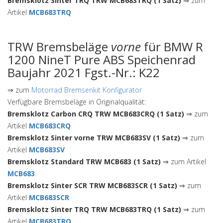
Bremsklotz Sinter TRQ TRW MCB683TRQ (1 Satz)
⇒ zum
Artikel
MCB683TRQ
TRW Bremsbeläge
vorne
für BMW R
1200 NineT Pure ABS Speichenrad
Baujahr 2021 Fgst.-Nr.: K22
⇒ zum
Motorrad Bremsenkit Konfigurator
Verfügbare Bremsbeläge in Originalqualität:
Bremsklotz Carbon CRQ TRW MCB683CRQ (1 Satz)
⇒ zum
Artikel
MCB683CRQ
Bremsklotz Sinter vorne TRW MCB683SV (1 Satz)
⇒ zum
Artikel
MCB683SV
Bremsklotz Standard TRW MCB683 (1 Satz)
⇒ zum Artikel
MCB683
Bremsklotz Sinter SCR TRW MCB683SCR (1 Satz)
⇒ zum
Artikel
MCB683SCR
Bremsklotz Sinter TRQ TRW MCB683TRQ (1 Satz)
⇒ zum
Artikel
MCB683TRQ