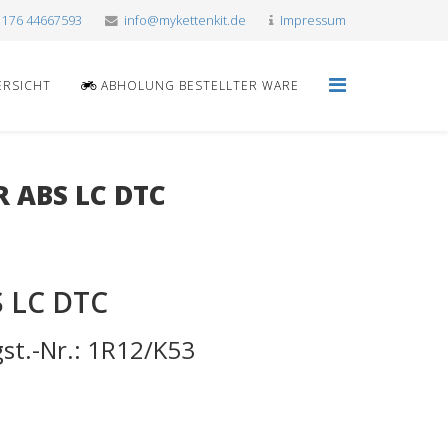
 176 44667593
info@mykettenkit.de
Impressum
ERSICHT
ABHOLUNG BESTELLTER WARE
R ABS LC DTC
S LC DTC
st.-Nr.: 1R12/K53