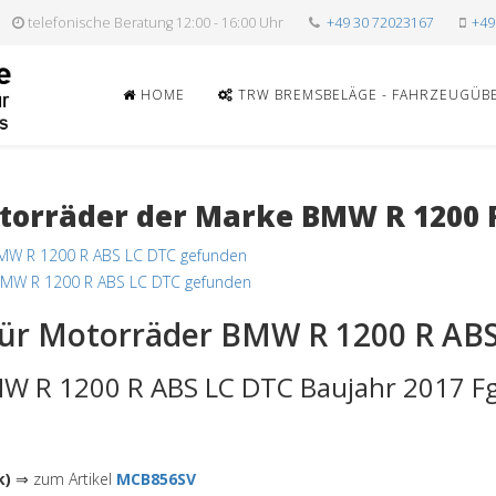
telefonische Beratung 12:00 - 16:00 Uhr
+49 30 72023167
+49
HOME
TRW BREMSBELÄGE - FAHRZEUGÜB
orräder der Marke BMW R 1200 
BMW R 1200 R ABS LC DTC gefunden
BMW R 1200 R ABS LC DTC gefunden
ür Motorräder BMW R 1200 R AB
W R 1200 R ABS LC DTC Baujahr 2017 Fg
k)
⇒ zum Artikel
MCB856SV