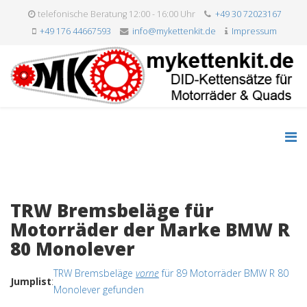
telefonische Beratung 12:00 - 16:00 Uhr
+49 30 72023167
+49 176 44667593
info@mykettenkit.de
Impressum
TRW Bremsbeläge für
Motorräder der Marke BMW R
80 Monolever
TRW Bremsbeläge
vorne
für 89 Motorräder BMW R 80
Jumplist
:
Monolever gefunden