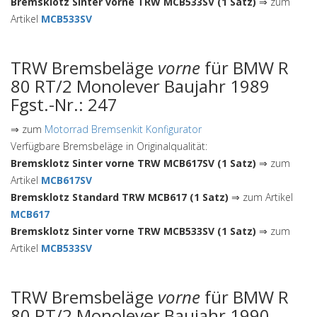
Bremsklotz Sinter vorne TRW MCB533SV (1 Satz)
⇒ zum
Artikel
MCB533SV
TRW Bremsbeläge
vorne
für BMW R
80 RT/2 Monolever Baujahr 1989
Fgst.-Nr.: 247
⇒ zum
Motorrad Bremsenkit Konfigurator
Verfügbare Bremsbeläge in Originalqualität:
Bremsklotz Sinter vorne TRW MCB617SV (1 Satz)
⇒ zum
Artikel
MCB617SV
Bremsklotz Standard TRW MCB617 (1 Satz)
⇒ zum Artikel
MCB617
Bremsklotz Sinter vorne TRW MCB533SV (1 Satz)
⇒ zum
Artikel
MCB533SV
TRW Bremsbeläge
vorne
für BMW R
80 RT/2 Monolever Baujahr 1990