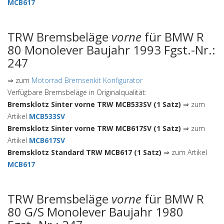
MCB617
TRW Bremsbeläge
vorne
für BMW R
80 Monolever Baujahr 1993 Fgst.-Nr.:
247
⇒ zum
Motorrad Bremsenkit Konfigurator
Verfügbare Bremsbeläge in Originalqualität:
Bremsklotz Sinter vorne TRW MCB533SV (1 Satz)
⇒ zum
Artikel
MCB533SV
Bremsklotz Sinter vorne TRW MCB617SV (1 Satz)
⇒ zum
Artikel
MCB617SV
Bremsklotz Standard TRW MCB617 (1 Satz)
⇒ zum Artikel
MCB617
TRW Bremsbeläge
vorne
für BMW R
80 G/S Monolever Baujahr 1980