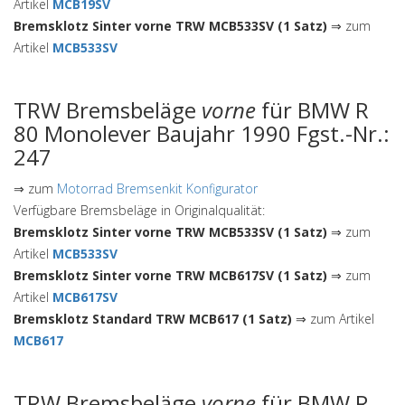
Artikel
MCB19SV
Bremsklotz Sinter vorne TRW MCB533SV (1 Satz)
⇒ zum
Artikel
MCB533SV
TRW Bremsbeläge
vorne
für BMW R
80 Monolever Baujahr 1990 Fgst.-Nr.:
247
⇒ zum
Motorrad Bremsenkit Konfigurator
Verfügbare Bremsbeläge in Originalqualität:
Bremsklotz Sinter vorne TRW MCB533SV (1 Satz)
⇒ zum
Artikel
MCB533SV
Bremsklotz Sinter vorne TRW MCB617SV (1 Satz)
⇒ zum
Artikel
MCB617SV
Bremsklotz Standard TRW MCB617 (1 Satz)
⇒ zum Artikel
MCB617
TRW Bremsbeläge
vorne
für BMW R