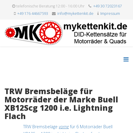
telefonische Beratung 12:00 - 16:00 Uhr
+49 30 72023167
+49 176 44667593
info@mykettenkit.de
Impressum
TRW Bremsbeläge für
Motorräder der Marke Buell
XB12Scg 1200 i.e. Lightning
Flach
TRW Bremsbeläge
vorne
für 6 Motorräder Buell