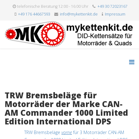
telefonische Beratung 12:00 - 16:00 Uhr
+49 30 72023167
+49 176 44667593
info@mykettenkit.de
Impressum
TRW Bremsbeläge für
Motorräder der Marke CAN-
AM Commander 1000 Limited
Edition International DPS
TRW Bremsbeläge
vorne
für 3 Motorräder CAN-AM